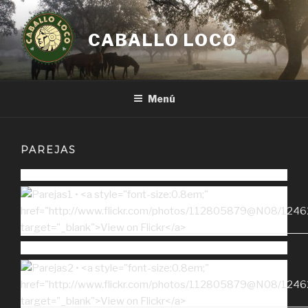
Ir
al
CABALLO LOCO
contenido
Menú
PAREJAS